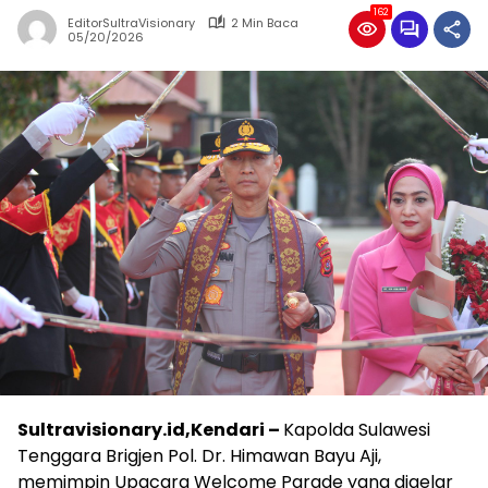
162
EditorSultraVisionary
2 Min Baca
05/20/2026
Sultravisionary.id,Kendari –
Kapolda Sulawesi
Tenggara Brigjen Pol. Dr. Himawan Bayu Aji,
memimpin Upacara Welcome Parade yang digelar