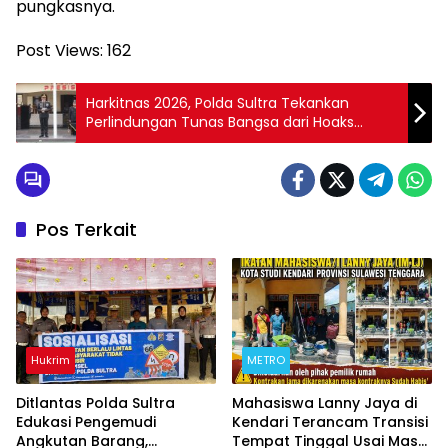
pungkasnya.
Post Views:
162
Harkitnas 2026, Polda Sultra Tekankan
Perlindungan Tunas Bangsa dari Hoaks
hingga Narkoba
Pos Terkait
Hukrim
METRO
Ditlantas Polda Sultra
Mahasiswa Lanny Jaya di
Edukasi Pengemudi
Kendari Terancam Transisi
Angkutan Barang,
Tempat Tinggal Usai Masa