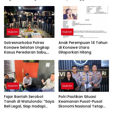
Tekankan Kelaikan
Kontrakan Berakhir
Kendaraan Demi
Keselamatan Berlalu Lintas
Hukrim
Hukrim
Satresnarkoba Polres
Anak Perempuan 14 Tahun
Konawe Selatan Ungkap
di Konawe Utara
Kasus Peredaran Sabu,
Dilaporkan Hilang
Satu Terduga Pengedar
Diamankan
Hukrim
Hukrim
‎Fajar Bantah Serobot
Polri Pastikan Situasi
Tanah di Watulondo: “Saya
Keamanan Pusat-Pusat
Beli Legal, Siap Hadapi
Ekonomi Nasional Tetap
Proses Hukum”
Kondusif