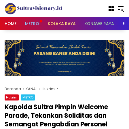
Langsung
ke
konten
HOME
METRO
KOLAKA RAYA
KONAWE RAYA
BU
Beranda
KANAL
Hukrim
Hukrim
METRO
Kapolda Sultra Pimpin Welcome
Parade, Tekankan Soliditas dan
Semangat Pengabdian Personel