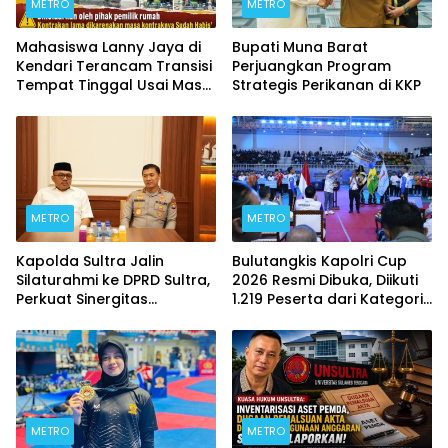
METRO
METRO
Mahasiswa Lanny Jaya di
Bupati Muna Barat
Kendari Terancam Transisi
Perjuangkan Program
Tempat Tinggal Usai Masa
Strategis Perikanan di KKP
Kontrakan Berakhir
METRO
METRO
Kapolda Sultra Jalin
Bulutangkis Kapolri Cup
Silaturahmi ke DPRD Sultra,
2026 Resmi Dibuka, Diikuti
Perkuat Sinergitas
1.219 Peserta dari Kategori
Forkopimda untuk
Umum, Polri, dan Difabel
Kemajuan Daerah
METRO
METRO