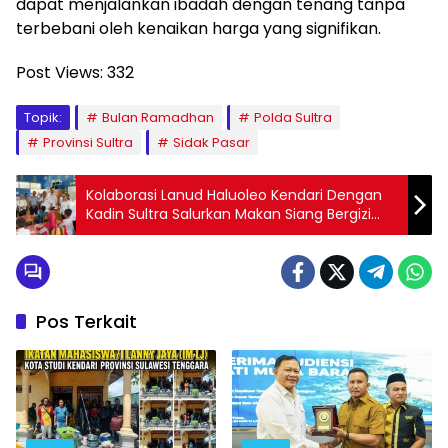
dapat menjalankan ibadah dengan tenang tanpa
terbebani oleh kenaikan harga yang signifikan.
Post Views:
332
Topik:
Bulan Ramadhan
Polda Sultra
Provinsi Sultra
Sidak Pasar
Kolaborasi Lanud Haluoleo Kendari Dengan
Kadin Sultra Salurkan Makan Siang Bergizi
Gratis
Pos Terkait