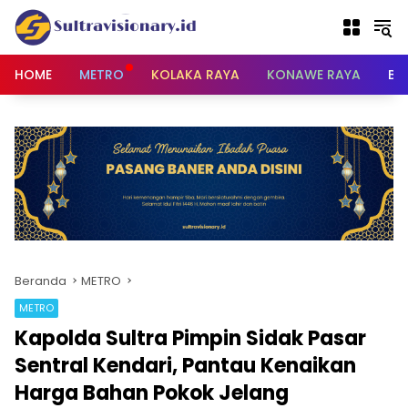
Langsung
ke
konten
HOME
METRO
KOLAKA RAYA
KONAWE RAYA
BU
Beranda
METRO
METRO
Kapolda Sultra Pimpin Sidak Pasar
Sentral Kendari, Pantau Kenaikan
Harga Bahan Pokok Jelang