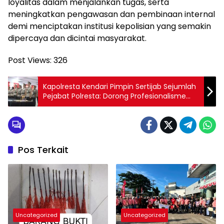
loyalitas dalam menjalankan tugas, serta
meningkatkan pengawasan dan pembinaan internal
demi menciptakan institusi kepolisian yang semakin
dipercaya dan dicintai masyarakat.
Post Views:
326
Kapolresta Kendari Pimpin Sertijab Sejumlah
Pejabat Polresta: Dorong Profesionalisme
dan Pelayanan Publik
Pos Terkait
Uncategorized
Uncategorized