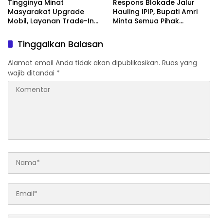
Tingginya Minat
Respons Blokade Jalur
Masyarakat Upgrade
Hauling IPIP, Bupati Amri
Mobil, Layanan Trade-In
Minta Semua Pihak
Toyota Kebanjiran
Kedepankan Dialog dan
Permintaan
Kepastian Hukum
Tinggalkan Balasan
Alamat email Anda tidak akan dipublikasikan.
Ruas yang
wajib ditandai
*