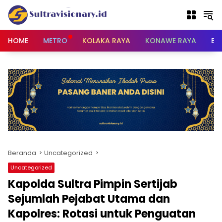
Langsung
ke
konten
HOME
METRO
KOLAKA RAYA
KONAWE RAYA
BU
Beranda
Uncategorized
Uncategorized
Kapolda Sultra Pimpin Sertijab
Sejumlah Pejabat Utama dan
Kapolres: Rotasi untuk Penguatan