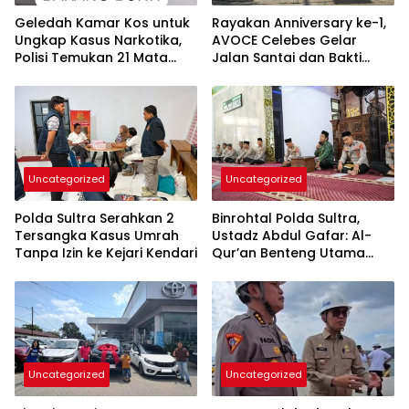
Geledah Kamar Kos untuk
Rayakan Anniversary ke-1,
Ungkap Kasus Narkotika,
AVOCE Celebes Gelar
Polisi Temukan 21 Mata
Jalan Santai dan Bakti
Busur dan Dua Ketapel
Sosial di Bulukumba
Uncategorized
Uncategorized
Polda Sultra Serahkan 2
Binrohtal Polda Sultra,
Tersangka Kasus Umrah
Ustadz Abdul Gafar: Al-
Tanpa Izin ke Kejari Kendari
Qur’an Benteng Utama
Cegah Judi, Miras, dan
Penyimpangan Sosial
Uncategorized
Uncategorized