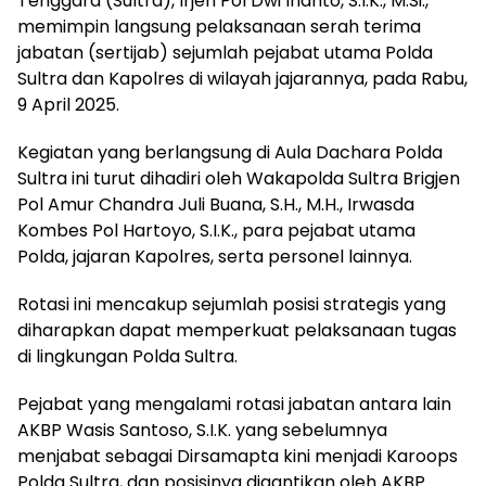
Tenggara (Sultra), Irjen Pol Dwi Irianto, S.I.K., M.Si.,
memimpin langsung pelaksanaan serah terima
jabatan (sertijab) sejumlah pejabat utama Polda
Sultra dan Kapolres di wilayah jajarannya, pada Rabu,
9 April 2025.
Kegiatan yang berlangsung di Aula Dachara Polda
Sultra ini turut dihadiri oleh Wakapolda Sultra Brigjen
Pol Amur Chandra Juli Buana, S.H., M.H., Irwasda
Kombes Pol Hartoyo, S.I.K., para pejabat utama
Polda, jajaran Kapolres, serta personel lainnya.
Rotasi ini mencakup sejumlah posisi strategis yang
diharapkan dapat memperkuat pelaksanaan tugas
di lingkungan Polda Sultra.
Pejabat yang mengalami rotasi jabatan antara lain
AKBP Wasis Santoso, S.I.K. yang sebelumnya
menjabat sebagai Dirsamapta kini menjadi Karoops
Polda Sultra, dan posisinya digantikan oleh AKBP