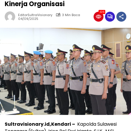
Kinerja Organisasi
326
EditorSultraVisionary
3 Min Baca
04/09/2025
Sultravisionary.id,Kendari –
Kapolda Sulawesi