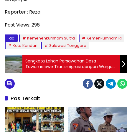
Reporter : Reza
Post Views:
296
Tag:
Kemenenkumham Sultra
Kemenkumham RI
Kota Kendari
Sulawesi Tenggara
Sengketa Lahan Persawahan Desa
Tawamelewe Transmigrasi dengan Warga
Lokal
Pos Terkait