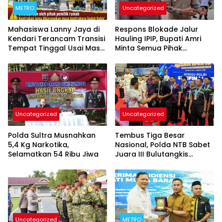
METRO
Uncategorized
Mahasiswa Lanny Jaya di
Respons Blokade Jalur
Kendari Terancam Transisi
Hauling IPIP, Bupati Amri
Tempat Tinggal Usai Masa
Minta Semua Pihak
Kontrakan Berakhir
Kedepankan Dialog dan
Kepastian Hukum
Uncategorized
Uncategorized
Polda Sultra Musnahkan
Tembus Tiga Besar
5,4 Kg Narkotika,
Nasional, Polda NTB Sabet
Selamatkan 54 Ribu Jiwa
Juara III Bulutangkis
Kapolri Cup 2026
Uncategorized
METRO