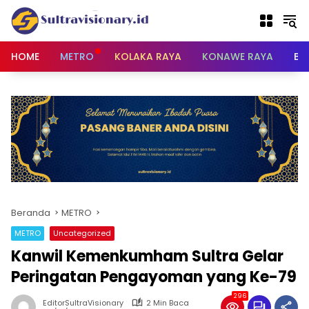
Langsung
ke
konten
HOME
METRO
KOLAKA RAYA
KONAWE RAYA
BU
Beranda
METRO
METRO
Uncategorized
Kanwil Kemenkumham Sultra Gelar
Peringatan Pengayoman yang Ke-79
296
EditorSultraVisionary
2 Min Baca