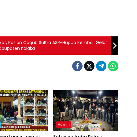
at, Paslon Cagub Sultra ASR-Hugua Kembali Gelar
 Kabupaten Kolaka
Hukrim
swa Lanny Jaya di
Satresnarkoba Polres