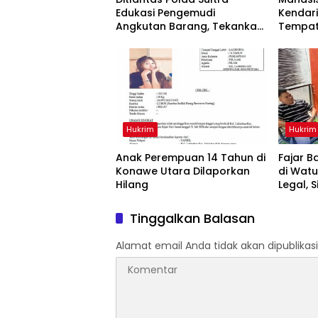
Edukasi Pengemudi
Kendari
Angkutan Barang, Tekankan
Tempat
Kelaikan Kendaraan Demi
Kontrak
Keselamatan Berlalu Lintas
Hukrim
Hukrim
Anak Perempuan 14 Tahun di
‎Fajar 
Konawe Utara Dilaporkan
di Watu
Hilang
Legal, 
Hukum
Tinggalkan Balasan
Alamat email Anda tidak akan dipublikasi