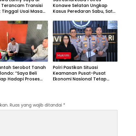
 Terancam Transisi
Konawe Selatan Ungkap
 Tinggal Usai Masa
Kasus Peredaran Sabu, Satu
an Berakhir
Terduga Pengedar
Diamankan
Hukrim
Bantah Serobot Tanah
Polri Pastikan Situasi
londo: “Saya Beli
Keamanan Pusat-Pusat
Siap Hadapi Proses
Ekonomi Nasional Tetap
”
Kondusif
kan.
Ruas yang wajib ditandai
*