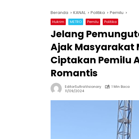
Beranda
KANAL
Politika
Pemilu
Hukrim
METRO
Pemilu
Politika
Jelang Pemungut
Ajak Masyarakat 
Ciptakan Pemilu
Romantis
EditorSultraVisionary
1 Min Baca
11/09/2024