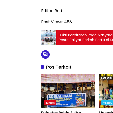
Editor: Red
Post Views:
488
Bukti Komitmen Pada Masyarak
Pesta Rakyat Berkah Part II di
Pos Terkait
Hukrim
METRO
Ditlantas Polda Sultra
Mahasi