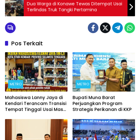
Dua Warga di Konawe Tewas Ditempat Usai
Terlindas Truk Tangki Pertamina
Pos Terkait
METRO
METRO
Mahasiswa Lanny Jaya di
Bupati Muna Barat
Kendari Terancam Transisi
Perjuangkan Program
Tempat Tinggal Usai Masa
Strategis Perikanan di KKP
Kontrakan Berakhir