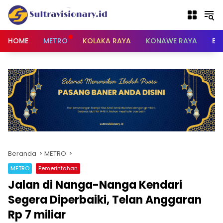
Langsung
ke
konten
HOME
METRO
KOLAKA RAYA
KONAWE RAYA
BU
Beranda
METRO
METRO
Pemerintahan
Jalan di Nanga-Nanga Kendari
Segera Diperbaiki, Telan Anggaran
Rp 7 miliar