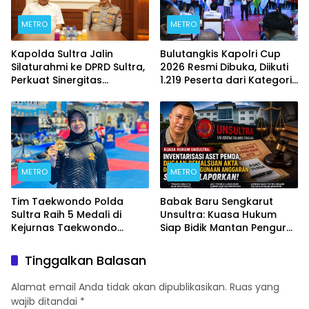
METRO
METRO
Kapolda Sultra Jalin
Bulutangkis Kapolri Cup
Silaturahmi ke DPRD Sultra,
2026 Resmi Dibuka, Diikuti
Perkuat Sinergitas
1.219 Peserta dari Kategori
Forkopimda untuk
Umum, Polri, dan Difabel
Kemajuan Daerah
METRO
METRO
Tim Taekwondo Polda
Babak Baru Sengkarut
Sultra Raih 5 Medali di
Unsultra: Kuasa Hukum
Kejurnas Taekwondo
Siap Bidik Mantan Pengurus
Kapolri Cup Ke-7 2026
Atas Dugaan Korupsi dan
Pemalsuan Akta
Tinggalkan Balasan
Alamat email Anda tidak akan dipublikasikan.
Ruas yang
wajib ditandai
*