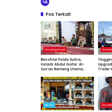
Pos Terkait
Uncategorized
Uncate
Binrohtal Polda Sultra,
Tinggi
Ustadz Abdul Gafar: Al-
Upgrad
Qur’an Benteng Utama
Trade-I
Cegah Judi, Miras, dan
Permin
Penyimpangan Sosial
METRO
Uncate