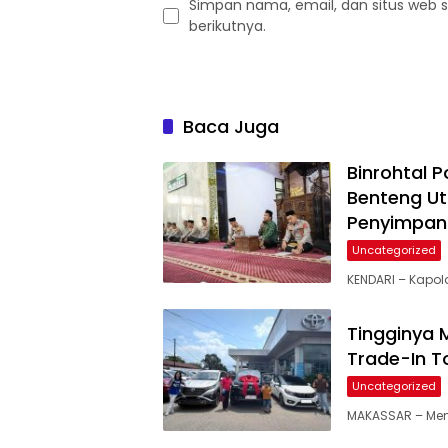
Simpan nama, email, dan situs web 
berikutnya.
Baca Juga
Binrohtal P
Benteng Ut
Penyimpan
Uncategorized
KENDARI – Kapold
Tingginya 
Trade-In T
Uncategorized
MAKASSAR – Mema