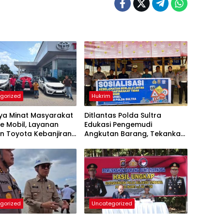
gorized
Hukrim
nya Minat Masyarakat
Ditlantas Polda Sultra
e Mobil, Layanan
Edukasi Pengemudi
n Toyota Kebanjiran
Angkutan Barang, Tekankan
taan
Kelaikan Kendaraan Demi
Keselamatan Berlalu Lintas
gorized
Uncategorized