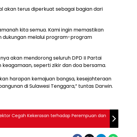
 akan terus diperkuat sebagai bagian dari
 amanah kita semua. Kami ingin memastikan
 dukungan melalui program-program
rinya akan mendorong seluruh DPD II Partai
 keagamaan, seperti zikir dan doa bersama.
atkan harapan kemajuan bangsa, kesejahteraan
angunan di Sulawesi Tenggara,” tuntas Darwin.
s Sektor Cegah Kekerasan terhadap Perempuan dan