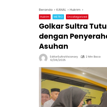
Beranda
KANAL
Hukrim
Hukrim
METRO
Uncategorized
Golkar Sultra Tut
dengan Penyeraha
Asuhan
EditorSultraVisionary
2 Min Baca
12/06/2025