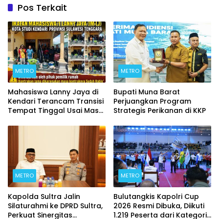
Pos Terkait
METRO
METRO
Mahasiswa Lanny Jaya di
Bupati Muna Barat
Kendari Terancam Transisi
Perjuangkan Program
Tempat Tinggal Usai Masa
Strategis Perikanan di KKP
Kontrakan Berakhir
METRO
METRO
Kapolda Sultra Jalin
Bulutangkis Kapolri Cup
Silaturahmi ke DPRD Sultra,
2026 Resmi Dibuka, Diikuti
Perkuat Sinergitas
1.219 Peserta dari Kategori