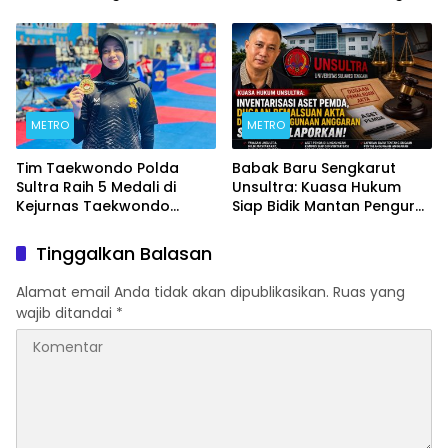
Forkopimda untuk
Umum, Polri, dan Difabel
Kemajuan Daerah
METRO
METRO
Tim Taekwondo Polda
Babak Baru Sengkarut
Sultra Raih 5 Medali di
Unsultra: Kuasa Hukum
Kejurnas Taekwondo
Siap Bidik Mantan Pengurus
Kapolri Cup Ke-7 2026
Atas Dugaan Korupsi dan
Pemalsuan Akta
Tinggalkan Balasan
Alamat email Anda tidak akan dipublikasikan.
Ruas yang
wajib ditandai
*