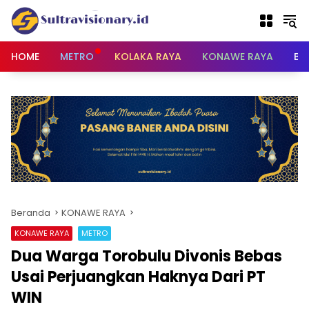
Langsung
ke
konten
HOME
METRO
KOLAKA RAYA
KONAWE RAYA
BU
Beranda
KONAWE RAYA
KONAWE RAYA
METRO
Dua Warga Torobulu Divonis Bebas
Usai Perjuangkan Haknya Dari PT
WIN