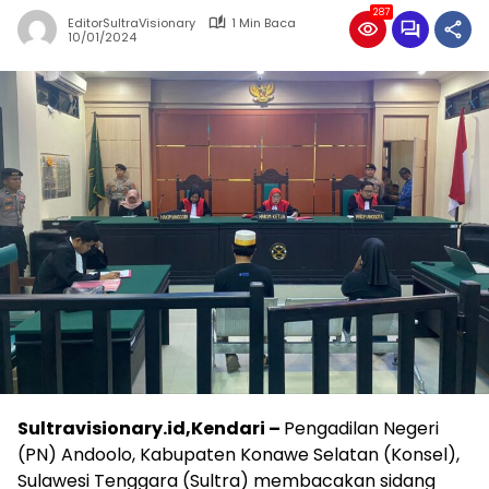
287
EditorSultraVisionary
1 Min Baca
10/01/2024
Sultravisionary.id,Kendari –
Pengadilan Negeri
(PN) Andoolo, Kabupaten Konawe Selatan (Konsel),
Sulawesi Tenggara (Sultra) membacakan sidang