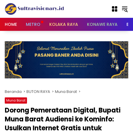
Langsung
ke
konten
HOME
METRO
KOLAKA RAYA
KONAWE RAYA
BU
Beranda
BUTON RAYA
Muna Barat
Muna Barat
Dorong Pemerataan Digital, Bupati
Muna Barat Audiensi ke Kominfo:
Usulkan Internet Gratis untuk