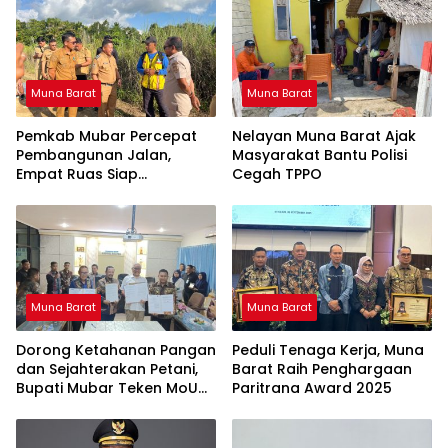
Muna Barat
Muna Barat
Pemkab Mubar Percepat
Nelayan Muna Barat Ajak
Pembangunan Jalan,
Masyarakat Bantu Polisi
Empat Ruas Siap
Cegah TPPO
Dikerjakan Tahun Ini
Muna Barat
Muna Barat
Dorong Ketahanan Pangan
Peduli Tenaga Kerja, Muna
dan Sejahterakan Petani,
Barat Raih Penghargaan
Bupati Mubar Teken MoU
Paritrana Award 2025
Strategis Dengan Bulog