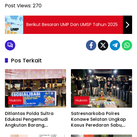
Post Views:
270
Berikut Besaran UMP Dan UMSP Tahun 2025
Pos Terkait
Hukrim
Hukrim
Ditlantas Polda Sultra
Satresnarkoba Polres
Edukasi Pengemudi
Konawe Selatan Ungkap
Angkutan Barang,
Kasus Peredaran Sabu,
Tekankan Kelaikan
Satu Terduga Pengedar
Kendaraan Demi
Diamankan