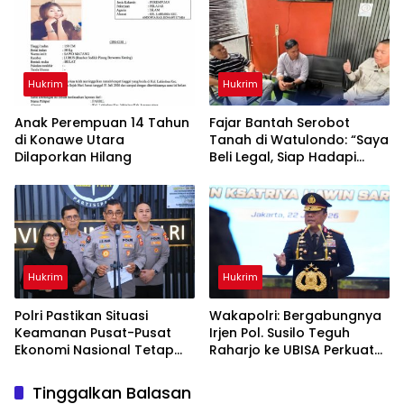
Keselamatan Berlalu Lintas
Hukrim
Hukrim
Anak Perempuan 14 Tahun
‎Fajar Bantah Serobot
di Konawe Utara
Tanah di Watulondo: “Saya
Dilaporkan Hilang
Beli Legal, Siap Hadapi
Proses Hukum”
Hukrim
Hukrim
Polri Pastikan Situasi
Wakapolri: Bergabungnya
Keamanan Pusat-Pusat
Irjen Pol. Susilo Teguh
Ekonomi Nasional Tetap
Raharjo ke UBISA Perkuat
Kondusif
Jejaring Nasional Pusat
Studi Kepolisian
Tinggalkan Balasan