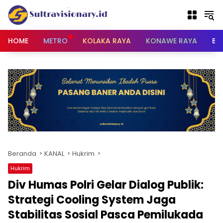
Langsung
ke
konten
HOME
METRO
KOLAKA RAYA
KONAWE RAYA
BU
Beranda
KANAL
Hukrim
Hukrim
Div Humas Polri Gelar Dialog Publik:
Strategi Cooling System Jaga
Stabilitas Sosial Pasca Pemilukada