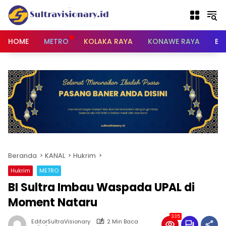
Langsung
ke
konten
HOME
METRO
KOLAKA RAYA
KONAWE RAYA
BU
Beranda
KANAL
Hukrim
Hukrim
METRO
BI Sultra Imbau Waspada UPAL di
Moment Nataru
335
EditorSultraVisionary
2 Min Baca