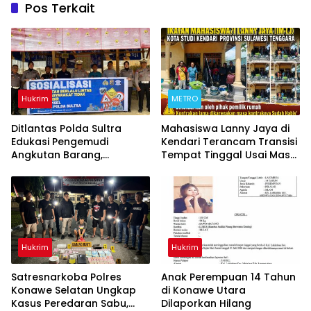
Pos Terkait
Hukrim
METRO
Ditlantas Polda Sultra
Mahasiswa Lanny Jaya di
Edukasi Pengemudi
Kendari Terancam Transisi
Angkutan Barang,
Tempat Tinggal Usai Masa
Tekankan Kelaikan
Kontrakan Berakhir
Kendaraan Demi
Keselamatan Berlalu Lintas
Hukrim
Hukrim
Satresnarkoba Polres
Anak Perempuan 14 Tahun
Konawe Selatan Ungkap
di Konawe Utara
Kasus Peredaran Sabu,
Dilaporkan Hilang