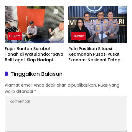
Satu Terduga Pengedar
Diamankan
Hukrim
Hukrim
‎Fajar Bantah Serobot
Polri Pastikan Situasi
Tanah di Watulondo: “Saya
Keamanan Pusat-Pusat
Beli Legal, Siap Hadapi
Ekonomi Nasional Tetap
Proses Hukum”
Kondusif
Tinggalkan Balasan
Alamat email Anda tidak akan dipublikasikan.
Ruas yang
wajib ditandai
*