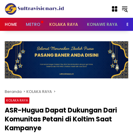
Langsung
ke
konten
HOME
METRO
KOLAKA RAYA
KONAWE RAYA
BU
Beranda
KOLAKA RAYA
KOLAKA RAYA
ASR-Hugua Dapat Dukungan Dari
Komunitas Petani di Koltim Saat
Kampanye