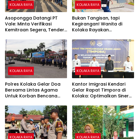
KOLAKA RAYA
KOLAKA RAYA
‎Asopongga Datangi PT
Bukan Tangisan, tapi
Vale: Minta Verifikasi
Kegirangan! Wanita di
Kemitraan Segera, Tender
Kolaka Rayakan
Perceraian dengan Lari
Kencang: “Saya Bebas dari
NPD!”
KOLAKA RAYA
KOLAKA RAYA
Polres Kolaka Gelar Doa
Kantor Imigrasi Kendari
Bersama Lintas Agama
Gelar Rapat Timpora di
Untuk Korban Bencana
Kolaka: Optimalkan Sinergi
Sumatera
dalam Menjaga Stabilitas
Keamanan Daerah
KOLAKA RAYA
KOLAKA RAYA