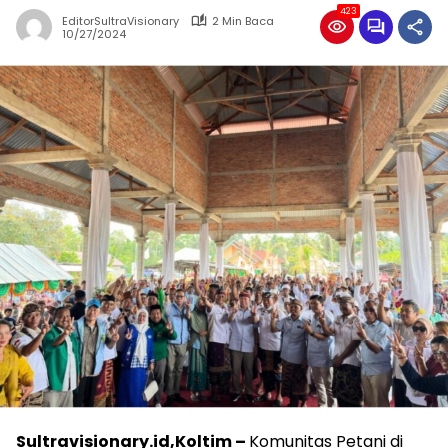
423
EditorSultraVisionary
2 Min Baca
10/27/2024
Sultravisionary.id,Koltim –
Komunitas Petani di