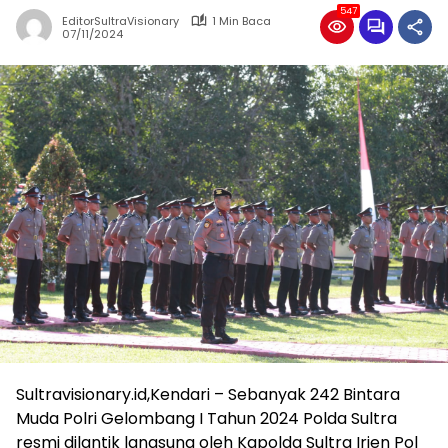
547
EditorSultraVisionary
1 Min Baca
07/11/2024
Sultravisionary.id,Kendari – Sebanyak 242 Bintara
Muda Polri Gelombang I Tahun 2024 Polda Sultra
resmi dilantik langsung oleh Kapolda Sultra Irjen Pol