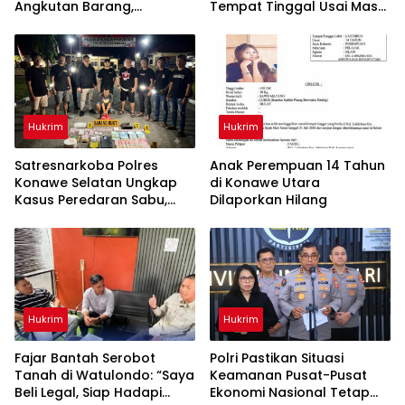
Angkutan Barang,
Tempat Tinggal Usai Masa
Tekankan Kelaikan
Kontrakan Berakhir
Kendaraan Demi
Keselamatan Berlalu Lintas
Hukrim
Hukrim
Satresnarkoba Polres
Anak Perempuan 14 Tahun
Konawe Selatan Ungkap
di Konawe Utara
Kasus Peredaran Sabu,
Dilaporkan Hilang
Satu Terduga Pengedar
Diamankan
Hukrim
Hukrim
‎Fajar Bantah Serobot
Polri Pastikan Situasi
Tanah di Watulondo: “Saya
Keamanan Pusat-Pusat
Beli Legal, Siap Hadapi
Ekonomi Nasional Tetap