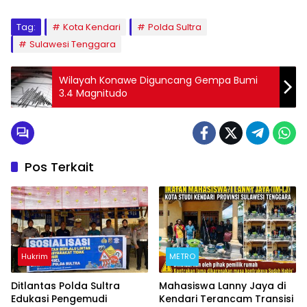
Tag:
Kota Kendari
Polda Sultra
Sulawesi Tenggara
Wilayah Konawe Diguncang Gempa Bumi
3.4 Magnitudo
Pos Terkait
Hukrim
METRO
Ditlantas Polda Sultra
Mahasiswa Lanny Jaya di
Edukasi Pengemudi
Kendari Terancam Transisi