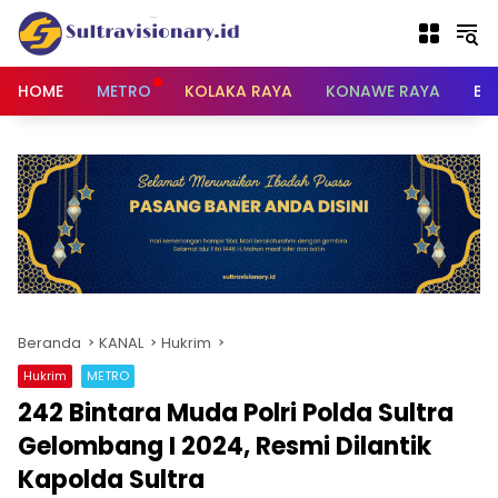
Langsung
ke
konten
HOME
METRO
KOLAKA RAYA
KONAWE RAYA
BU
Beranda
KANAL
Hukrim
Hukrim
METRO
242 Bintara Muda Polri Polda Sultra
Gelombang I 2024, Resmi Dilantik
Kapolda Sultra