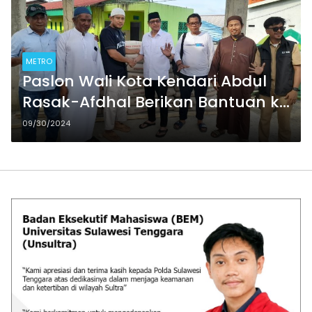
METRO
Paslon Wali Kota Kendari Abdul
Rasak-Afdhal Berikan Bantuan ke
Mesjid Nur Ikhlas
09/30/2024