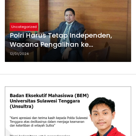
Uncategorized
Polri Harus Tetap Independen,
Wacana Pengalihan ke
Kemendagri atau TNI Dinilai
12/01/2024
Ahistoris