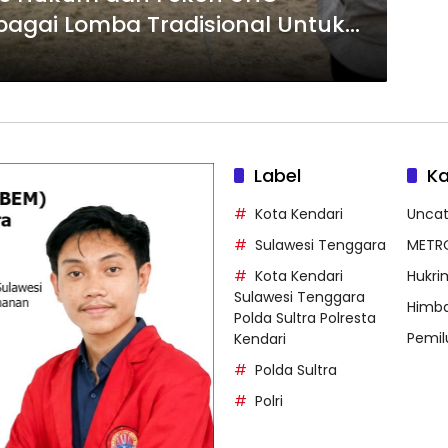
rbagai Lomba Tradisional Untuk
dekaan
Label
Ka
Kota Kendari
Uncat
Sulawesi Tenggara
METR
Kota Kendari
Hukri
Sulawesi Tenggara
Himb
Polda Sultra Polresta
Pemil
Kendari
Polda Sultra
Polri