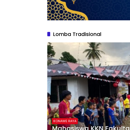
Lomba Tradisional
KONAWE RAYA
Mahasiswa KKN Fakult