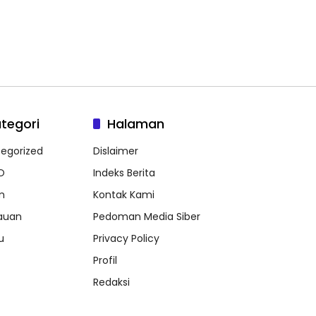
tegori
Halaman
egorized
Dislaimer
O
Indeks Berita
m
Kontak Kami
auan
Pedoman Media Siber
u
Privacy Policy
Profil
Redaksi