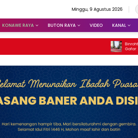
Minggu, 9 Agustus 2026
KONAWE RAYA
BUTON RAYA
VIDEO
KANAL
Binrohtal Polda
Gafar: Al-Qur
Judi, Miras, d