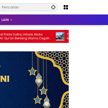
LAIN
 Sultra, Ustadz Abdul
Tingginya Minat Masyarakat Upgr
’an Benteng Utama Cegah
Mobil, Layanan Trade-In Toyota
an Penyimpangan Sosial
Kebanjiran Permintaan