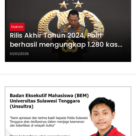
Hukrim
Rilis Akhir Tahun 2024, Polri
berhasil mengungkap 1.280 kasus
korupsi
01/01/2025